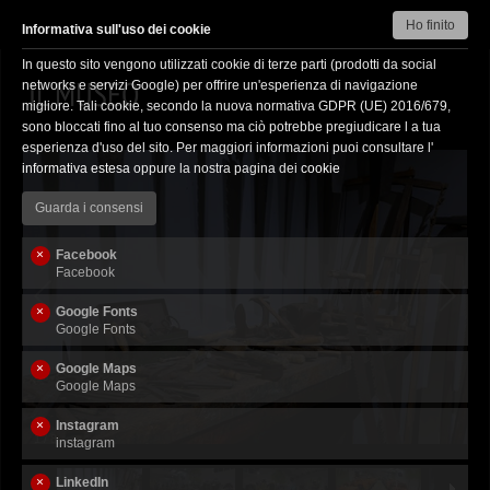
Ho finito
Informativa sull'uso dei cookie
In questo sito vengono utilizzati cookie di terze parti (prodotti da social
HOME
IL MUSEO
networks e servizi Google) per offrire un'esperienza di navigazione
migliore. Tali cookie, secondo la nuova normativa GDPR (UE) 2016/679,
2
IL MUSEO
sono bloccati fino al tuo consenso ma ciò potrebbe pregiudicare l a tua
esperienza d'uso del sito. Per maggiori informazioni puoi consultare l'
L’IDEA
informativa estesa
oppure la nostra pagina dei
cookie
7
TRATTORI
Guarda i consensi
CONTATTACI
Facebook
3
PARLANO DI NOI
Facebook
DOVE SIAMO
Google Fonts
Google Fonts
14
EVENTI
Google Maps
Google Maps
BIGLIETTI E ORARI
Instagram
3
PRIVACY
1
/
8
instagram
LABORATORI DIDATTICI
LinkedIn