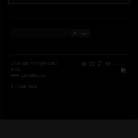
© A.P. SOCIETA' AGRICOLA
S.R.L.
P.IVA: 02242880512
Sito WordPress