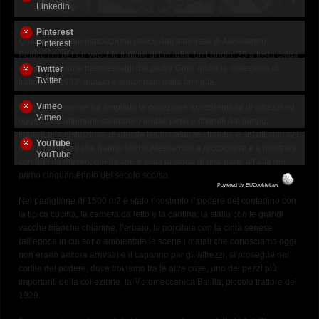
Linkedin
REGALA UN BIGLIETTO
Pinterest
Questa originale esposizione nasce dall’interesse di Alessandro
Pinterest
Pelucchini per un vecchio trattore di famiglia, un Landini 25 a testa calda
e dalla passione trasmessagli dal padre Gino. Inizia la collezione di
Twitter
Twitter
trattori nel 1992, aiutato e supportato dalla famiglia.
Vimeo
Progressivamente ha ampliato la collezione arricchendola di attrezzi ed
Vimeo
oggetti che altrimenti sarebbero andati persi o distrutti dal tempo.
Impedire la distruzione di queste testimonianze storiche è, infatti, uno dei
YouTube
motivi principali che hanno spinto Alessandro a raccogliere e a mostrare,
YouTube
con questo museo, quella che è stata la storia di una parte d’Italia nel
primo cinquantennio del secolo scorso.
Powered by
EUCookieLaw
Nel padiglione di 1500 m2 è stato ricostruito il podere del contadino con
la tipica cucina, la camera da letto e la cantina; la stalla con le grandi
vacche bianche chianine, l’erbaio, la porcilaia con la cinta senese
(all’epoca in cui sono ambientate le scene i maiali che conosciamo oggi
non erano ancora arrivati) e il capanno per gli attrezzi; si prosegue nel
cortile del podere, dove troviamo tra le altre cose, uno dei pezzi più
importanti della collezione, la Motomeccanica Balilla, piccolo trattore del
1929.