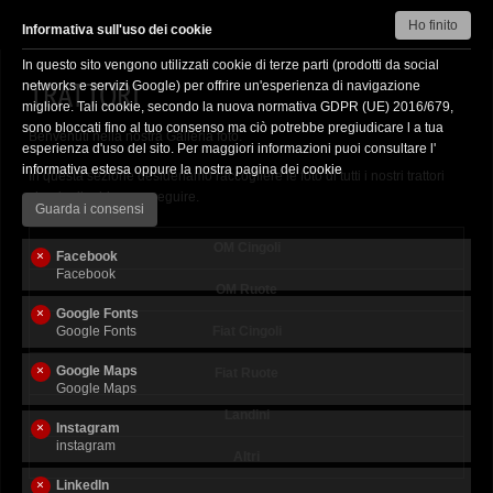
Ho finito
Informativa sull'uso dei cookie
In questo sito vengono utilizzati cookie di terze parti (prodotti da social
HOME
TRATTORI
networks e servizi Google) per offrire un'esperienza di navigazione
migliore. Tali cookie, secondo la nuova normativa GDPR (UE) 2016/679,
2
IL MUSEO
sono bloccati fino al tuo consenso ma ciò potrebbe pregiudicare l a tua
Benvenuti nella nostra Galleria foto.
esperienza d'uso del sito. Per maggiori informazioni puoi consultare l'
L’IDEA
informativa estesa
oppure la nostra pagina dei
cookie
In questa sezione desideriamo raccogliere le foto di tutti i nostri trattori
7
TRATTORI
che riepiloghiamo a seguire.
Guarda i consensi
CONTATTACI
OM Cingoli
Facebook
3
PARLANO DI NOI
Facebook
OM Ruote
DOVE SIAMO
Google Fonts
Google Fonts
Fiat Cingoli
14
EVENTI
Google Maps
Fiat Ruote
Google Maps
BIGLIETTI E ORARI
Landini
Instagram
3
PRIVACY
instagram
Altri
LABORATORI DIDATTICI
LinkedIn