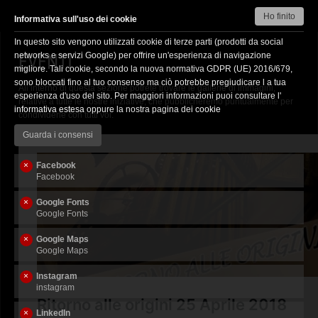
Ho finito
Informativa sull'uso dei cookie
In questo sito vengono utilizzati cookie di terze parti (prodotti da social
HOME
EVENTI
networks e servizi Google) per offrire un'esperienza di navigazione
migliore. Tali cookie, secondo la nuova normativa GDPR (UE) 2016/679,
2
IL MUSEO
sono bloccati fino al tuo consenso ma ciò potrebbe pregiudicare l a tua
All’interno di questa sezione potrete trovare le gallerie di immagini,
esperienza d'uso del sito. Per maggiori informazioni puoi consultare l'
L’IDEA
relative a tutte le nostre iniziative, che pubblicheremo puntualmente per
informativa estesa
oppure la nostra pagina dei
cookie
condividerle con tutti voi.
7
TRATTORI
Guarda i consensi
CONTATTACI
Facebook
3
PARLANO DI NOI
Facebook
DOVE SIAMO
Google Fonts
Google Fonts
14
EVENTI
Google Maps
Google Maps
BIGLIETTI E ORARI
Instagram
3
PRIVACY
instagram
LABORATORI DIDATTICI
LinkedIn