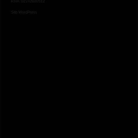
P.IVA: 02242880512
Sito WordPress