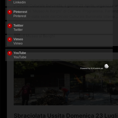
Linkedin
REGALA UN BIGLIETTO
Pinterest
Pinterest
Twitter
Twitter
Vimeo
Vimeo
YouTube
YouTube
Powered by
EUCookieLaw